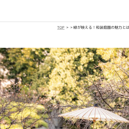
TOP
>
> 緑が映える！和装庭園の魅力と