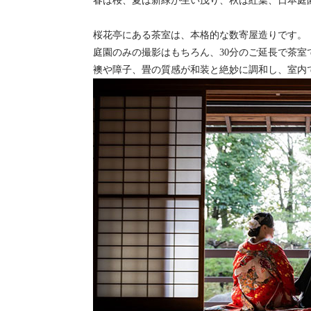
春は桜、夏は新緑が生い茂り、秋は紅葉、日本庭
桜花亭にある茶室は、本格的な数寄屋造りです。
庭園のみの撮影はもちろん、30分のご延長で茶室
襖や障子、畳の質感が和装と絶妙に調和し、室内