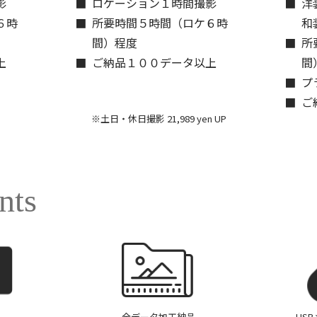
影
ロケーション１時間撮影
洋
６時
所要時間５時間（ロケ６時
和
間）程度
所
上
ご納品１００データ以上
間
プ
ご
※土日・休日撮影 21,989 yen UP
nts
全データ加工納品
US