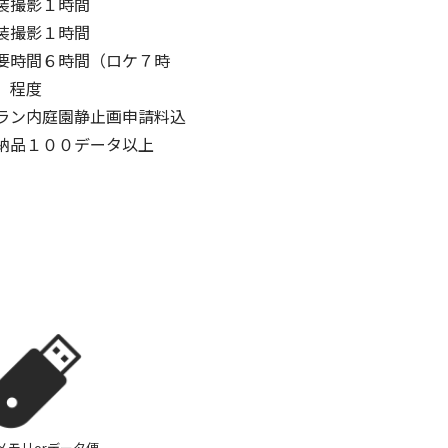
装撮影１時間
装撮影１時間
要時間６時間（ロケ７時
）程度
ラン内庭園静止画申請料込
納品１００データ以上
Bメモリorデータ便