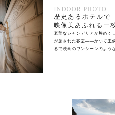
INDOOR PHOTO
歴史あるホテルで
映像美あふれる一
豪華なシャンデリアが煌めく
が施された客室――かつて王
るで映画のワンシーンのよう