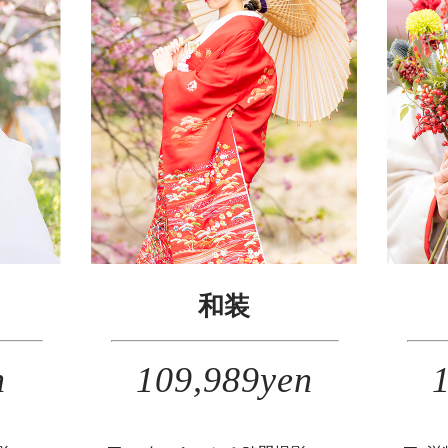
和装
n
109,989yen