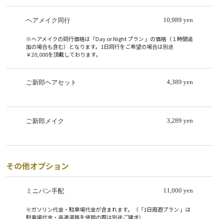
10,989 yen
ヘアメイク同行
※ヘアメイクの同行価格は「Day or Night プラン 」の価格（１時間追
加の場合も含む）となります。1日同行をご希望の場合は別途
￥20,000を頂戴しております。
4,389 yen
ご新郎ヘアセット
3,289 yen
ご新郎メイク
その他オプション
11,000 yen
ミニバン手配
※ガソリン代金・駐車場代金が含まれます。（「1日周遊プラン 」は
駐車場代金・高速道路を使用の際は別途ご請求）