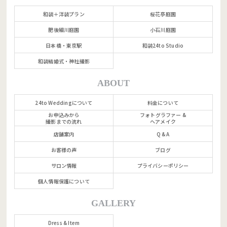
和装＋洋装プラン
桜花亭庭園
肥後細川庭園
小石川庭園
日本橋・東京駅
和装24to Studio
和装結婚式・神社撮影
ABOUT
24to Weddingについて
料金について
お申込みから
フォトグラファー &
撮影までの流れ
ヘアメイク
店舗案内
Q & A
お客様の声
ブログ
サロン情報
プライバシーポリシー
個人情報保護について
GALLERY
Dress & Item