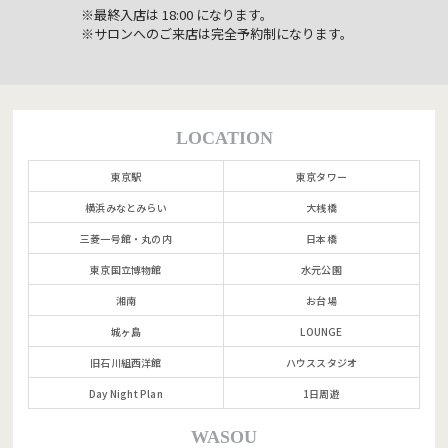
※最終入店は 18:00 になります。
※サロンへのご来店は完全予約制になります。
LOCATION
東京駅
東京タワー
横浜みなとみらい
大桟橋
三菱一号館・丸の内
日本橋
東京国立博物館
水元公園
湘南
お台場
城ヶ島
LOUNGE
旧石川組西洋館
ハウススタジオ
Day Night Plan
1日周遊
WASOU