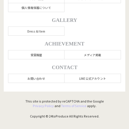
個人情報保護について
GALLERY
Dress & Item
ACHIEVEMENT
受賞履歴
メディア掲載
CONTACT
お問い合わせ
LINE公式アカウント
This site is protected by reCAPTCHA and the Google
Privacy Policy
and
Terms of Service
apply.
Copyright ©︎ 24toProduce All Rights Reserved.