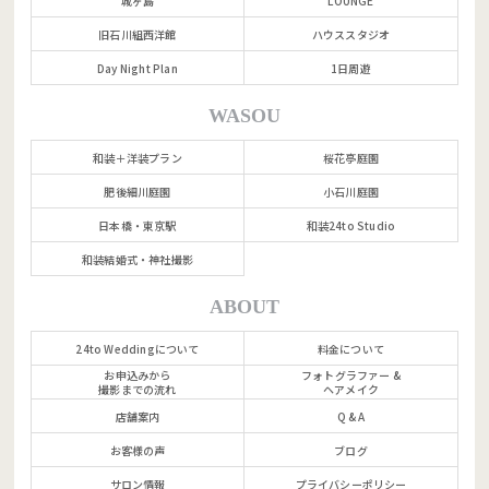
城ヶ島
LOUNGE
旧石川組西洋館
ハウススタジオ
Day Night Plan
1日周遊
WASOU
和装＋洋装プラン
桜花亭庭園
肥後細川庭園
小石川庭園
日本橋・東京駅
和装24to Studio
和装結婚式・神社撮影
ABOUT
24to Weddingについて
料金について
お申込みから
フォトグラファー &
撮影までの流れ
ヘアメイク
店舗案内
Q & A
お客様の声
ブログ
サロン情報
プライバシーポリシー